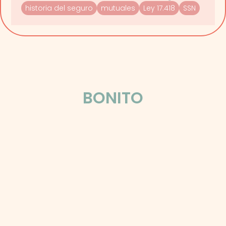
historia del seguro
mutuales
Ley 17.418
SSN
BIEN HECHO
BONITO