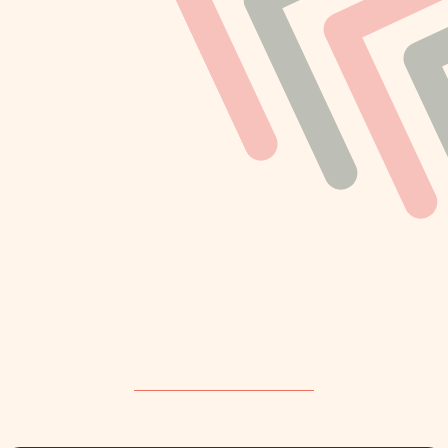
Navega
Aprende
Inicio
Academia de Seguros
Un poquito de mi historia
Aprendé a leer tu póliza
LCS Blog
Nuestros servicios
Resolve tu siniestro
Capacitaciones
Contacto